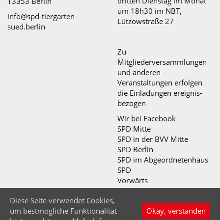
dritten Dienstag im Monat
13353 Berlin
um 18h30 im NBT,
info@spd-tiergarten-
Lützowstraße 27
sued.berlin
Zu
Mitgliederversammlungen
und anderen
Veranstaltungen erfolgen
die Einladungen ereignis-
bezogen
Wir bei Facebook
SPD Mitte
SPD in der BVV Mitte
SPD Berlin
SPD im Abgeordnetenhaus
SPD
Vorwärts
Diese Seite verwendet Cookies,
© SPD Tiergarten-Süd 2026
um bestmögliche Funktionalität
Okay, verstanden
Startseite
Impressum
Datenschutz
Nettiquette
Wahlen