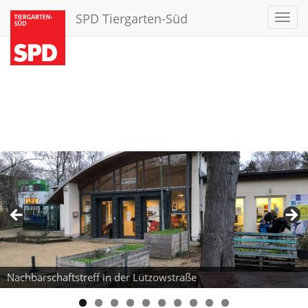
SPD Tiergarten-Süd
Toggl
navig
Nachbarschaftstreff in der Lützowstraße